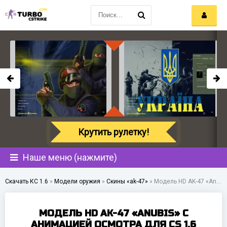
Крутить рулетку!
Наше меню (нажмите)
Скачать КС 1.6
»
Модели оружия
»
Скины «ak-47»
»
Модель HD AK-47 «Anubis» с анимацией осмотра для CS 1.6
МОДЕЛЬ HD AK-47 «ANUBIS» С
АНИМАЦИЕЙ ОСМОТРА ДЛЯ CS 1.6