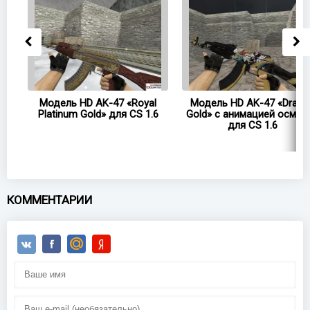
47
Модель HD AK-47 «Royal
Модель HD AK-47 «Drago
Platinum Gold» для CS 1.6
Gold» с анимацией осмот
для CS 1.6
КОММЕНТАРИИ