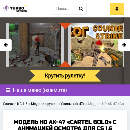
Крутить рулетку!
Наше меню (нажмите)
Скачать КС 1.6
»
Модели оружия
»
Скины «ak-47»
»
Модель HD AK-47 «Cartel Gold» с анимацией осмотра для CS 1.6
МОДЕЛЬ HD AK-47 «CARTEL GOLD» С
АНИМАЦИЕЙ ОСМОТРА ДЛЯ CS 1.6