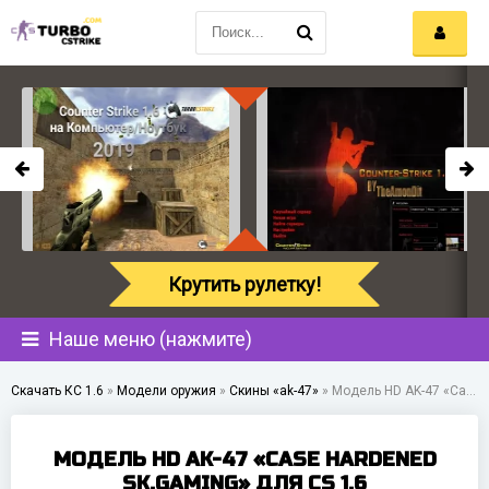
Крутить рулетку!
Наше меню (нажмите)
Скачать КС 1.6
»
Модели оружия
»
Скины «ak-47»
»
Модель HD AK-47 «Case Hardened SK.Gaming» для CS 1.6
МОДЕЛЬ HD AK-47 «CASE HARDENED
SK.GAMING» ДЛЯ CS 1.6