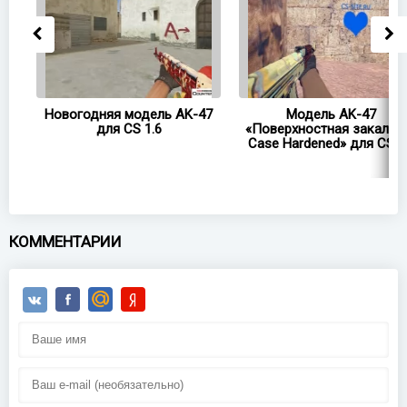
47
Новогодняя модель AK-47
Модель AK-47
.6
для CS 1.6
«Поверхностная закалка
Case Hardened» для CS 1
КОММЕНТАРИИ