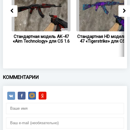
47
Стандартная модель AK-47
Стандартная HD модель A
«Aim Technology» для CS 1.6
47 «Tigerstrike» для CS 1.
КОММЕНТАРИИ