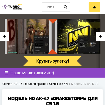
Крутить рулетку!
Наше меню (нажмите)
Скачать КС 1.6
»
Модели оружия
»
Скины «ak-47»
»
Модель HD AK-47 «Drakestorm» для CS 1.6
МОДЕЛЬ HD AK-47 «DRAKESTORM» ДЛЯ
CS 1.6