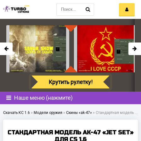
Крутить рулетку!
Наше меню (нажмите)
Скачать КС 1.6
»
Модели оружия
»
Скины «ak-47»
»
Стандартная модель AK-47 «Jet Set» для CS 1.6
СТАНДАРТНАЯ МОДЕЛЬ AK-47 «JET SET»
ДЛЯ CS 1.6