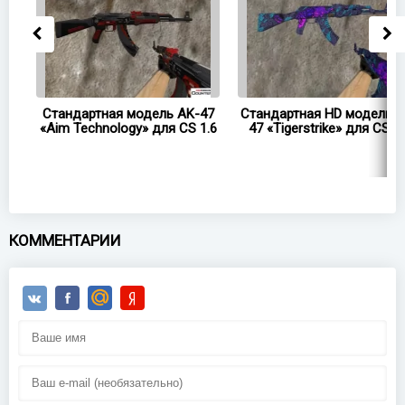
47
Стандартная модель AK-47
Стандартная HD модель A
«Aim Technology» для CS 1.6
47 «Tigerstrike» для CS 1.
КОММЕНТАРИИ