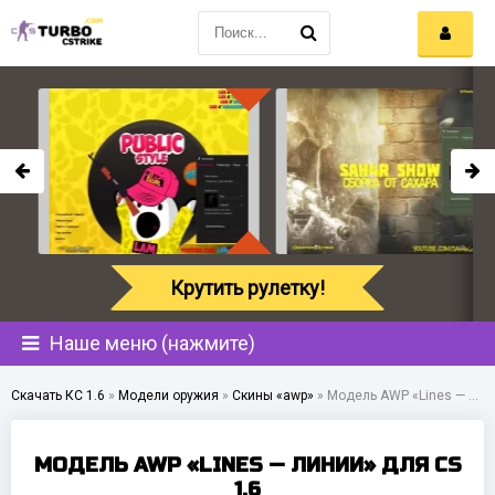
Крутить рулетку!
Наше меню (нажмите)
Скачать КС 1.6
»
Модели оружия
»
Скины «awp»
»
Модель AWP «Lines — Линии» для CS 1.6
МОДЕЛЬ AWP «LINES — ЛИНИИ» ДЛЯ CS
1.6