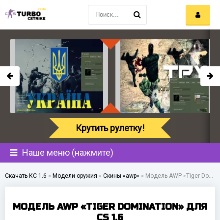
Крутить рулетку!
Наше меню (нажмите)
Скачать КС 1.6
»
Модели оружия
»
Скины «awp»
»
Модель AWP «Tiger Domination» для CS 1.6
МОДЕЛЬ AWP «TIGER DOMINATION» ДЛЯ
CS 1.6