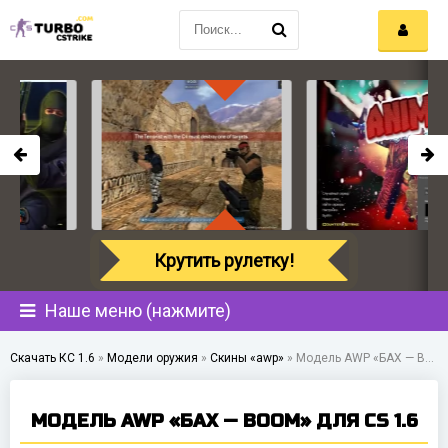
Крутить рулетку!
Наше меню (нажмите)
Скачать КС 1.6
»
Модели оружия
»
Скины «awp»
»
Модель AWP «БАХ — BOOM» для CS 1.6
МОДЕЛЬ AWP «БАХ — BOOM» ДЛЯ CS 1.6