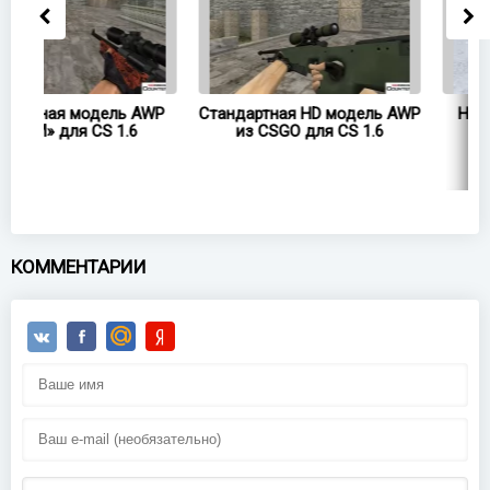
WP
Стандартная HD модель AWP
Новогодняя модель AW
из CSGO для CS 1.6
для CS 1.6
КОММЕНТАРИИ