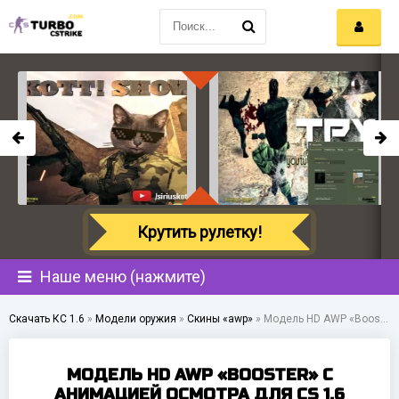
Крутить рулетку!
Наше меню (нажмите)
Скачать КС 1.6
»
Модели оружия
»
Скины «awp»
»
Модель HD AWP «Booster» с анимацией осмотра для CS 1.6
МОДЕЛЬ HD AWP «BOOSTER» С
АНИМАЦИЕЙ ОСМОТРА ДЛЯ CS 1.6