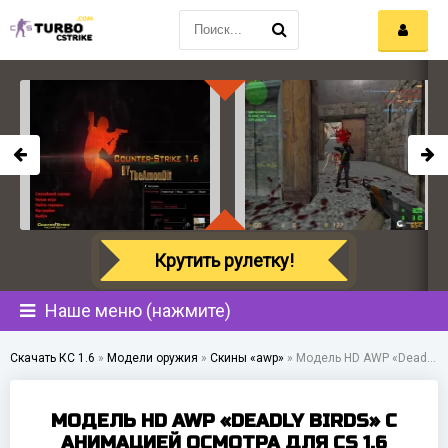
Крутить рулетку!
Наше меню (нажмите)
Скачать КС 1.6
»
Модели оружия
»
Скины «awp»
»
Модель HD AWP «Deadly Birds» с анимацией осмотра для CS 1.6
МОДЕЛЬ HD AWP «DEADLY BIRDS» С
АНИМАЦИЕЙ ОСМОТРА ДЛЯ CS 1.6