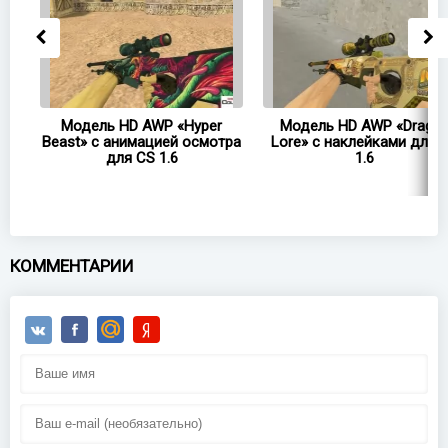
 с
Модель HD AWP «Hyper
Модель HD AWP «Drago
Beast» с анимацией осмотра
Lore» с наклейками для 
для CS 1.6
1.6
КОММЕНТАРИИ