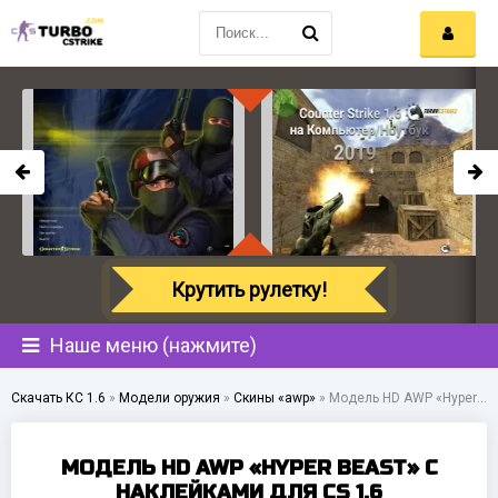
Крутить рулетку!
Наше меню (нажмите)
Скачать КС 1.6
»
Модели оружия
»
Скины «awp»
»
Модель HD AWP «Hyper Beast» с наклейками для CS 1.6
МОДЕЛЬ HD AWP «HYPER BEAST» С
НАКЛЕЙКАМИ ДЛЯ CS 1.6