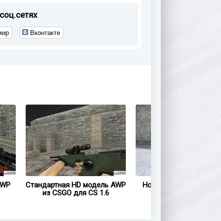
соц.сетях
мир
Вконтакте
AWP
Стандартная HD модель AWP
Новогодняя модель A
из CSGO для CS 1.6
для CS 1.6