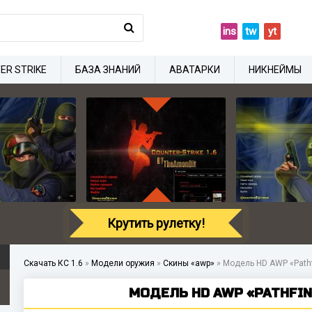
ins
tw
yt
ER STRIKE
БАЗА ЗНАНИЙ
АВАТАРКИ
НИКНЕЙМЫ
Крутить рулетку!
Скачать КС 1.6
»
Модели оружия
»
Скины «awp»
»
Модель HD AWP «Pathf
МОДЕЛЬ HD AWP «PATHFIND