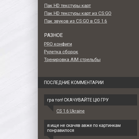
Пак HD текстуры карт
Пак HD текстуры карт из CS:GO
Пак звуков из CS:GO в CS 1.6
РАЗНОЕ
PRO конфиги
Рулетка сборок
Тренировка AIM стрельбы
ПОСЛЕДНИЕ КОММЕНТАРИИ
гра топ! СКАЧУВАЙТЕ ЦЮ ГРУ
CS 1.6 Ukraine
AWP
Стандартная модель AWP
Стандартная модель 
«Fire» для CS 1.6
«Fever Dream» для CS 
я ище не скачяв авже по картинкам
понравилося