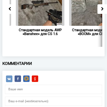
WP
Стандартная модель AWP
Стандартная модель AW
6
«Banshee» для CS 1.6
«BOOM» для CS 1.6
КОММЕНТАРИИ