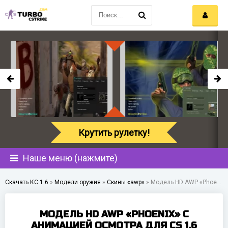
Крутить рулетку!
Наше меню (нажмите)
Скачать КС 1.6
»
Модели оружия
»
Скины «awp»
»
Модель HD AWP «Phoenix» с анимацией осмотра для CS 1.6
МОДЕЛЬ HD AWP «PHOENIX» С
АНИМАЦИЕЙ ОСМОТРА ДЛЯ CS 1.6