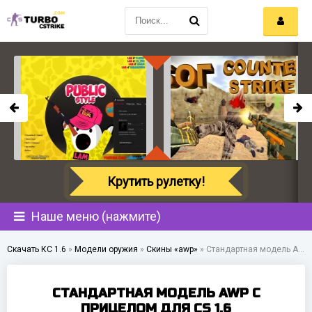
Крутить рулетку!
Наше меню (нажмите)
Скачать КС 1.6
»
Модели оружия
»
Скины «awp»
»
Стандартная модель AWP с прицелом для CS 1.6
СТАНДАРТНАЯ МОДЕЛЬ AWP С
ПРИЦЕЛОМ ДЛЯ CS 1.6