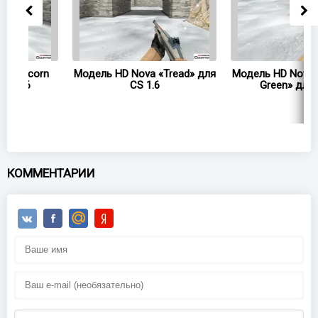
n
Модель HD Nova «Tread» для
Модель HD Nova «Juggern
CS 1.6
Green» для CS 1.6
КОММЕНТАРИИ