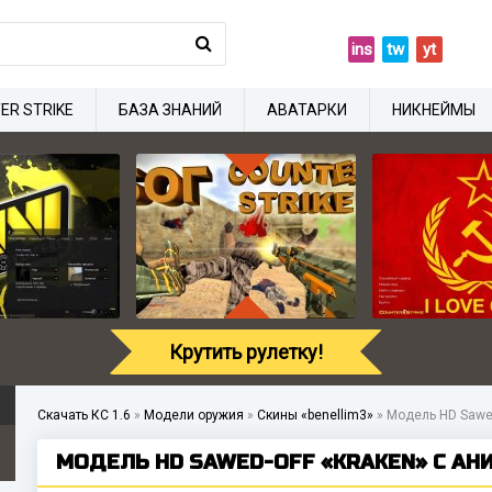
ins
tw
yt
ER STRIKE
БАЗА ЗНАНИЙ
АВАТАРКИ
НИКНЕЙМЫ
Крутить рулетку!
Скачать КС 1.6
»
Модели оружия
»
Скины «benellim3»
»
Модель HD Sawed
МОДЕЛЬ HD SAWED-OFF «KRAKEN» С АНИ