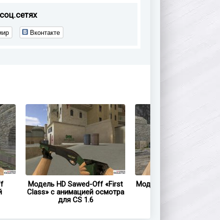
соц.сетях
мир
Вконтакте
f
Модель HD Sawed-Off «First
Модель HD Sawed-Off «F
й
Class» с анимацией осмотра
Dream» с анимацией
для CS 1.6
осмотра для CS 1.6