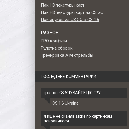
Пак HD текстуры карт
Пак HD текстуры карт из CS:GO
Пак звуков из CS:GO в CS 1.6
РАЗНОЕ
PRO конфиги
Рулетка сборок
Тренировка AIM стрельбы
ПОСЛЕДНИЕ КОММЕНТАРИИ
гра топ! СКАЧУВАЙТЕ ЦЮ ГРУ
CS 1.6 Ukraine
Fever
Модель M3 «Sawed-Off -
Модель HD Sawed-O
й
Кракен» для CS 1.6
«Ragnarok» с анимац
я ище не скачяв авже по картинкам
6
осмотра для CS 1.6
понравилося