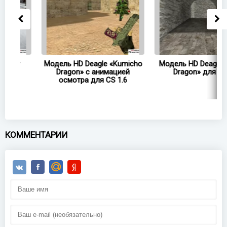
Модель HD Deagle «Kumicho
Модель HD Deagle «Ancie
Dragon» с анимацией
Dragon» для CS 1.6
осмотра для CS 1.6
КОММЕНТАРИИ