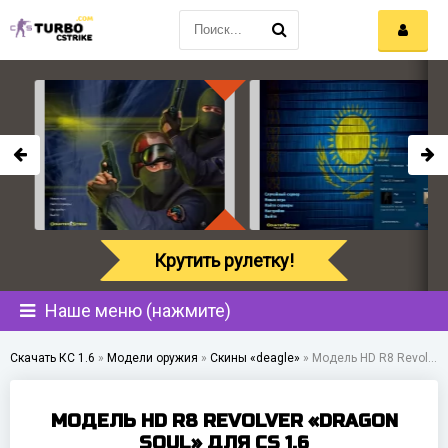
Крутить рулетку!
Наше меню (нажмите)
Скачать КС 1.6
»
Модели оружия
»
Скины «deagle»
»
Модель HD R8 Revolver «Dragon Soul» для CS 1.6
МОДЕЛЬ HD R8 REVOLVER «DRAGON
SOUL» ДЛЯ CS 1.6