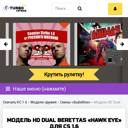
Крутить рулетку!
Наше меню (нажмите)
Скачать КС 1.6
»
Модели оружия
»
Скины «dualelites»
»
Модель HD Dual Berettas «Hawk Eye» для CS 1.6
МОДЕЛЬ HD DUAL BERETTAS «HAWK EYE»
ДЛЯ CS 1.6