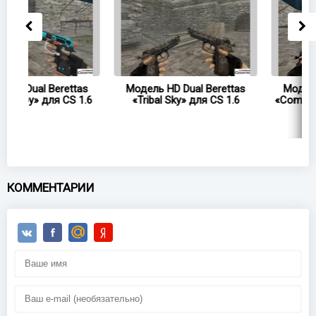
s
Модель HD Dual Berettas
Модель HD Dual Beretta
.6
«Tribal Sky» для CS 1.6
«Comrade Military Black» д
CS 1.6
КОММЕНТАРИИ