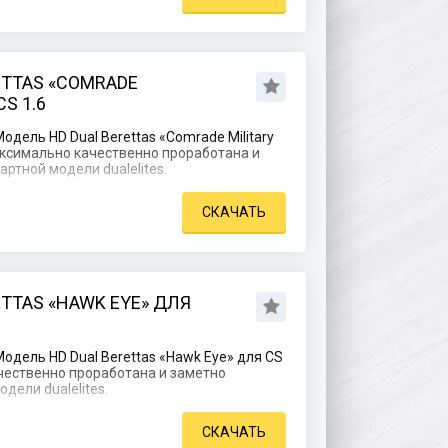
ETTAS «COMRADE
S 1.6
дель HD Dual Berettas «Comrade Military
максимально качественно проработана и
артной модели dualelites.
СКАЧАТЬ
TTAS «HAWK EYE» ДЛЯ
одель HD Dual Berettas «Hawk Eye» для CS
ачественно проработана и заметно
дели dualelites.
СКАЧАТЬ