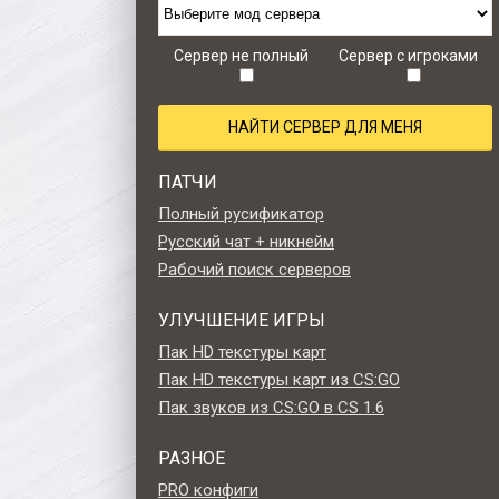
CS 1.6 Zombie Style
CS 1.6 Retro edition
Сервер не полный
Сервер с игроками
НАЙТИ СЕРВЕР ДЛЯ МЕНЯ
ПАТЧИ
Полный русификатор
Русский чат + никнейм
Рабочий поиск серверов
УЛУЧШЕНИЕ ИГРЫ
Пак HD текстуры карт
Пак HD текстуры карт из CS:GO
Пак звуков из CS:GO в CS 1.6
РАЗНОЕ
PRO конфиги