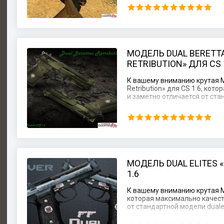
МОДЕЛЬ DUAL BERETT
RETRIBUTION» ДЛЯ CS 
К вашему вниманию крутая М
Retribution» для CS 1.6, ко
и заметно отличается от стан
МОДЕЛЬ DUAL ELITES «
1.6
К вашему вниманию крутая Моде
которая максимально качест
от стандартной модели dualel