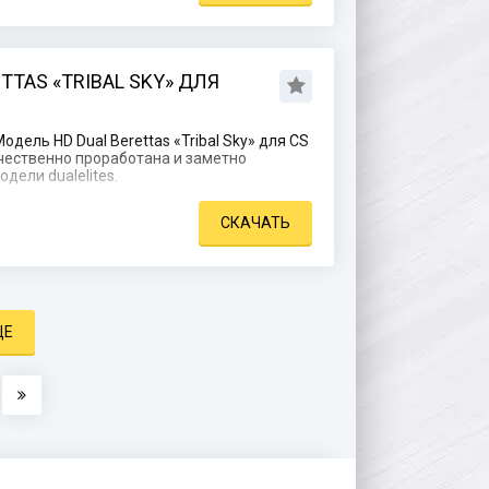
TTAS «TRIBAL SKY» ДЛЯ
дель HD Dual Berettas «Tribal Sky» для CS
ачественно проработана и заметно
дели dualelites.
СКАЧАТЬ
ЩЕ