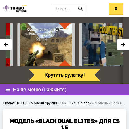
Крутить рулетку!
Наше меню (нажмите)
Скачать КС 1.6
»
Модели оружия
»
Скины «dualelites»
»
Модель «Black Dual Elites» для CS 1.6
МОДЕЛЬ «BLACK DUAL ELITES» ДЛЯ CS
1.6