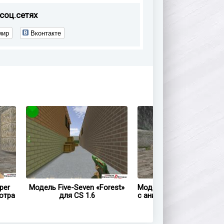
соц.сетях
мир
Вконтакте
per
Модель Five-Seven «Forest»
Модель Five-Seven «Capil
отра
для CS 1.6
с анимацией осмотра дл
1.6