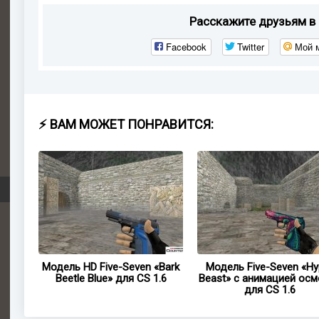
Расскажите друзьям в 
Facebook
Twitter
Мой 
⚡ ВАМ МОЖЕТ ПОНРАВИТСЯ:
en
Модель HD Five-Seven «Bark
Модель Five-Seven «Hy
я CS
Beetle Blue» для CS 1.6
Beast» с анимацией осм
для CS 1.6