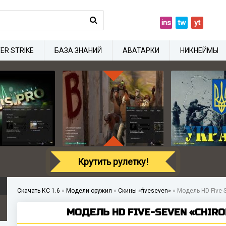
ins
tw
yt
ER STRIKE
БАЗА ЗНАНИЙ
АВАТАРКИ
НИКНЕЙМЫ
Крутить рулетку!
Скачать КС 1.6
»
Модели оружия
»
Скины «fiveseven»
»
Модель HD Five-S
МОДЕЛЬ HD FIVE-SEVEN «CHIRON