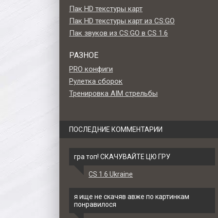
Пак HD текстуры карт
Пак HD текстуры карт из CS:GO
Пак звуков из CS:GO в CS 1.6
РАЗНОЕ
PRO конфиги
Рулетка сборок
Тренировка AIM стрельбы
ПОСЛЕДНИЕ КОММЕНТАРИИ
гра топ! СКАЧУВАЙТЕ ЦЮ ГРУ
CS 1.6 Ukraine
llary»
Стандартная модель Five-
Модель HD Five-Sev
ля CS
Seven «Capillary» для CS 1.6
«Desert Camo Blue» дл
я ище не скачяв авже по картинкам
1.6
понравилося