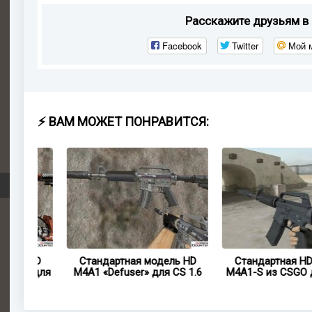
Расскажите друзьям в 
Facebook
Twitter
Мой 
⚡ ВАМ МОЖЕТ ПОНРАВИТСЯ:
 HD
Стандартная модель HD
Стандартная HD моде
» для
M4A1 «Defuser» для CS 1.6
M4A1-S из CSGO для CS