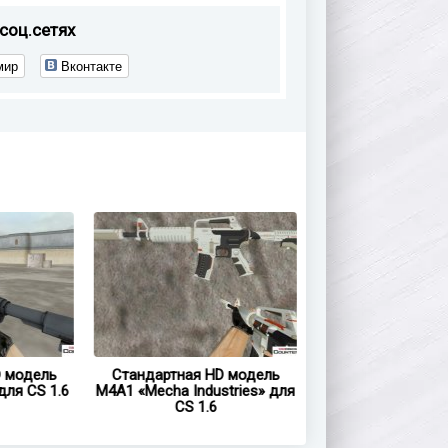
соц.сетях
мир
Вконтакте
ль
Стандартная HD модель
Стандартная HD моде
 1.6
M4A1 «Mecha Industries» для
M4A1 «Decimator» для CS
CS 1.6