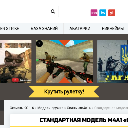
ins
tw
yt
ER STRIKE
БАЗА ЗНАНИЙ
АВАТАРКИ
НИКНЕЙМЫ
Крутить рулетку!
Скачать КС 1.6
»
Модели оружия
»
Скины «m4a1»
»
Стандартная модель
СТАНДАРТНАЯ МОДЕЛЬ M4A1 «C