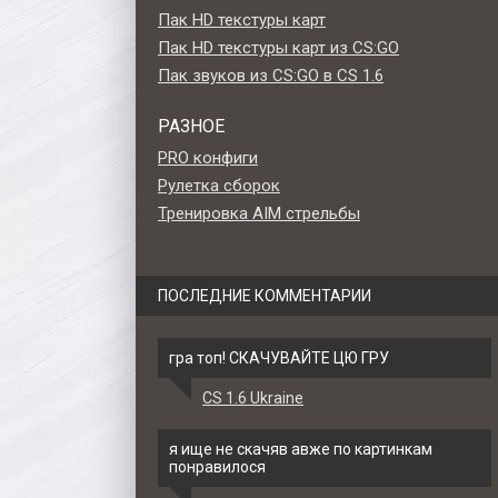
Пак HD текстуры карт
Пак HD текстуры карт из CS:GO
Пак звуков из CS:GO в CS 1.6
РАЗНОЕ
PRO конфиги
Рулетка сборок
Тренировка AIM стрельбы
ПОСЛЕДНИЕ КОММЕНТАРИИ
гра топ! СКАЧУВАЙТЕ ЦЮ ГРУ
CS 1.6 Ukraine
ель
Стандартная модель HD
Стандартная модель
S 1.6
M4A1 «Faust» для CS 1.6
M4A1 «Demolition Derby
я ище не скачяв авже по картинкам
CS 1.6
понравилося