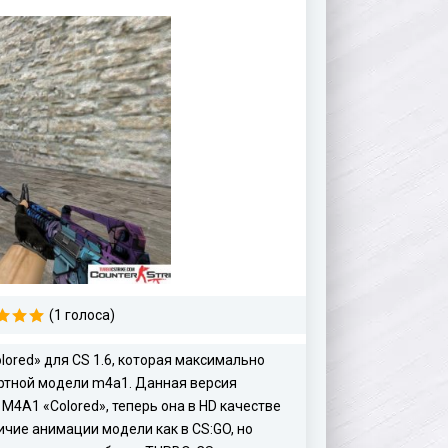
(1 голоса)
ored» для CS 1.6, которая максимально
артной модели m4a1. Данная версия
4A1 «Colored», теперь она в HD качестве
чие анимации модели как в CS:GO, но