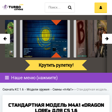
Крутить рулетку!
Наше меню (нажмите)
Скачать КС 1.6
»
Модели оружия
»
Скины «m4a1»
»
Стандартная модель M4A1 «Dragon Lore» для CS 1.6
СТАНДАРТНАЯ МОДЕЛЬ M4A1 «DRAGON
LORE» ДЛЯ CS 1.6