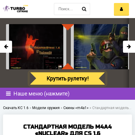
Крутить рулетку!
Наше меню (нажмите)
Скачать КС 1.6
»
Модели оружия
»
Скины «m4a1»
»
Стандартная модель M4A4 «Nuclear» для CS 1.6
СТАНДАРТНАЯ МОДЕЛЬ M4A4
«NUCLEAR» ДЛЯ CS 1.6