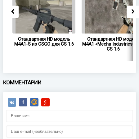
A1
Стандартная HD модель
Стандартная HD модел
6
M4A1-S из CSGO для CS 1.6
M4A1 «Mecha Industries» 
CS 1.6
КОММЕНТАРИИ