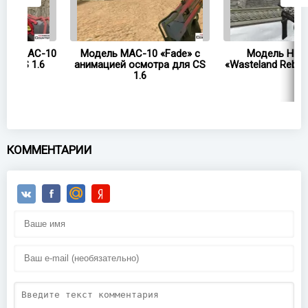
-10
Модель MAC-10 «Fade» с
Модель HD MAC-10
6
анимацией осмотра для CS
«Wasteland Rebel» для CS 
1.6
КОММЕНТАРИИ