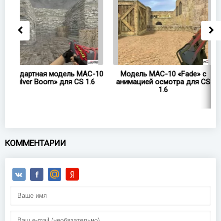
C-10
Модель MAC-10 «Fade» с
Модель HD MAC-10
.6
анимацией осмотра для CS
«Wasteland Rebel» для CS
1.6
КОММЕНТАРИИ