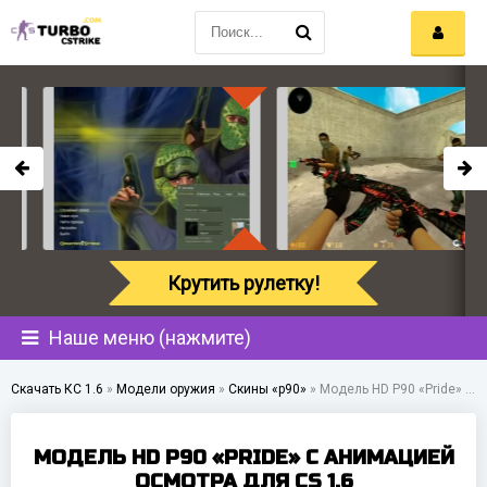
Крутить рулетку!
Наше меню (нажмите)
Скачать КС 1.6
»
Модели оружия
»
Скины «p90»
»
Модель HD P90 «Pride» с анимацией осмотра для CS 1.6
МОДЕЛЬ HD P90 «PRIDE» С АНИМАЦИЕЙ
ОСМОТРА ДЛЯ CS 1.6