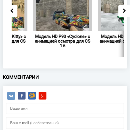
» с
Модель HD P90 «Cyclone» с
Модель HD P90 «Critical»
CS
анимацией осмотра для CS
анимацией осмотра для 
1.6
1.6
КОММЕНТАРИИ