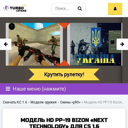
Крутить рулетку!
Наше меню (нажмите)
Скачать КС 1.6
»
Модели оружия
»
Скины «p90»
»
Модель HD PP-19 Bizon «Next Technology» для CS 1.6
МОДЕЛЬ HD PP-19 BIZON «NEXT
TECHNOLOGY» ДЛЯ CS 1.6