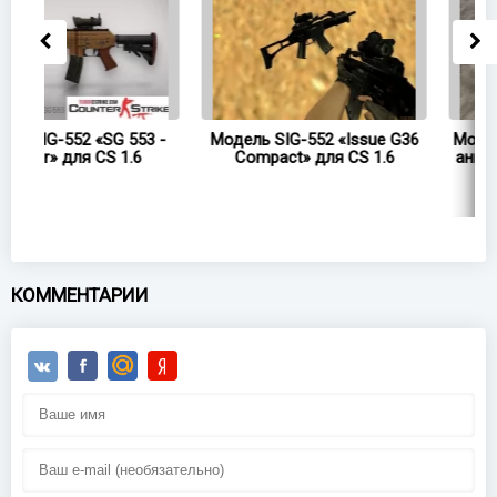
 -
Модель SIG-552 «Issue G36
Модель HD SG 553 «Cyrex»
Compact» для CS 1.6
анимацией осмотра для 
1.6
КОММЕНТАРИИ