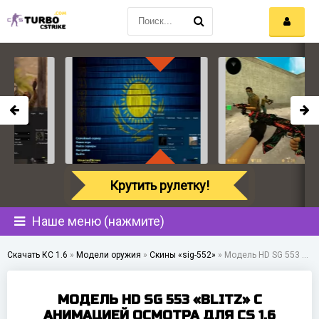
Крутить рулетку!
Наше меню (нажмите)
Скачать КС 1.6
»
Модели оружия
»
Скины «sig-552»
»
Модель HD SG 553 «Blitz» с анимацией осмотра для CS 1.6
МОДЕЛЬ HD SG 553 «BLITZ» С
АНИМАЦИЕЙ ОСМОТРА ДЛЯ CS 1.6