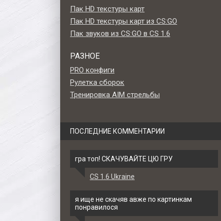
Пак HD текстуры карт
Пак HD текстуры карт из CS:GO
Пак звуков из CS:GO в CS 1.6
РАЗНОЕ
PRO конфиги
Рулетка сборок
Тренировка AIM стрельбы
ПОСЛЕДНИЕ КОММЕНТАРИИ
гра топ! СКАЧУВАЙТЕ ЦЮ ГРУ
CS 1.6 Ukraine
al» с
Модель SIG-552 «SG 553 -
Модель SIG-552 «Issue
я CS
Traveler» для CS 1.6
Compact» для CS 1.
я ище не скачяв авже по картинкам
понравилося