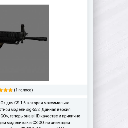
(1 голоса)
O» для CS 1.6, которая максимально
ртной модели sig-552. Данная версия
GO», теперь она в HD качестве и прилично
ии модели как в CS:GO, но анимация