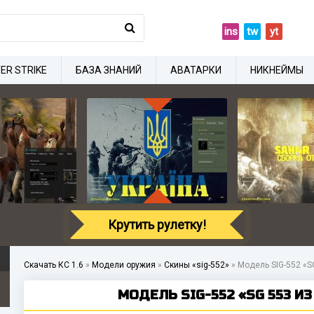
ins
tw
yt
ER STRIKE
БАЗА ЗНАНИЙ
АВАТАРКИ
НИКНЕЙМЫ
Крутить рулетку!
Скачать КС 1.6
»
Модели оружия
»
Скины «sig-552»
»
Модель SIG-552 «S
МОДЕЛЬ SIG-552 «SG 553 ИЗ 