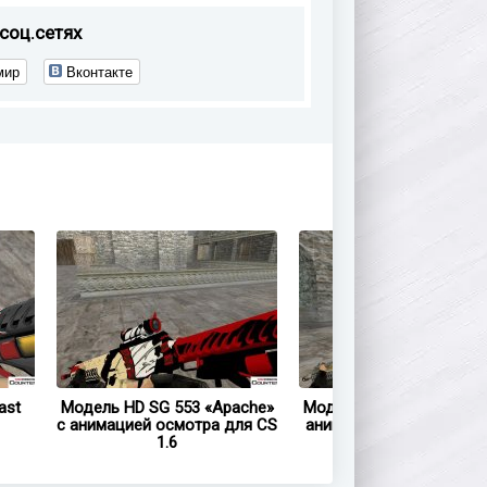
соц.сетях
мир
Вконтакте
ast
Модель HD SG 553 «Apache»
Модель HD SG 553 «Aeria
с анимацией осмотра для CS
анимацией осмотра дл
1.6
1.6