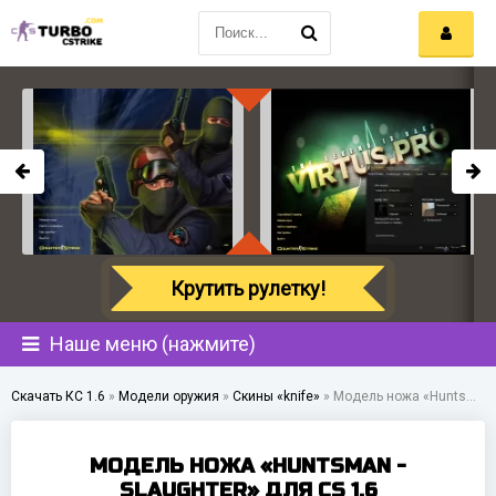
Крутить рулетку!
Наше меню (нажмите)
Скачать КС 1.6
»
Модели оружия
»
Скины «knife»
»
Модель ножа «Huntsman - Slaughter» для CS 1.6
МОДЕЛЬ НОЖА «HUNTSMAN -
SLAUGHTER» ДЛЯ CS 1.6