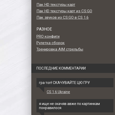
Пак HD текстуры карт
Пак HD текстуры карт из CS:GO
Пак звуков из CS:GO в CS 1.6
РАЗНОЕ
PRO конфиги
Рулетка сборок
Тренировка AIM стрельбы
ПОСЛЕДНИЕ КОММЕНТАРИИ
гра топ! СКАЧУВАЙТЕ ЦЮ ГРУ
CS 1.6 Ukraine
ит -
Модель ножа «Керамбит -
Модель ножа «Керамб
.6
Синяя трещина» для CS 1.6
Северный лес» для CS 
я ище не скачяв авже по картинкам
понравилося