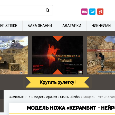
ins
tw
yt
ER STRIKE
БАЗА ЗНАНИЙ
АВАТАРКИ
НИКНЕЙМЫ
Крутить рулетку!
Скачать КС 1.6
»
Модели оружия
»
Скины «knife»
»
Модель ножа «Керамб
МОДЕЛЬ НОЖА «КЕРАМБИТ - НЕЙРО