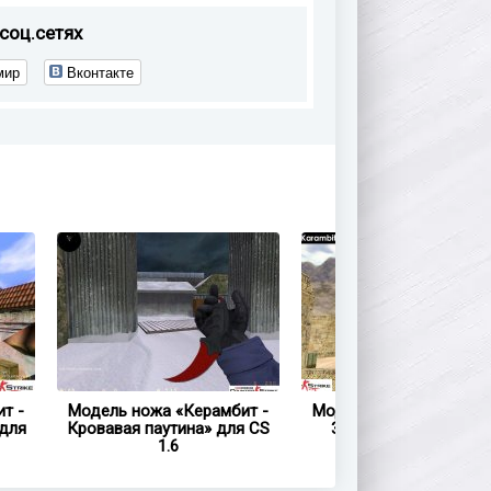
соц.сетях
мир
Вконтакте
т -
Модель ножа «Керамбит -
Модель ножа «Керамби
для
Кровавая паутина» для CS
Зуб тигра» для CS 1.
1.6