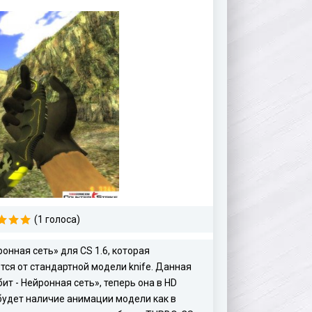
(1 голоса)
нная сеть» для CS 1.6, которая
ся от стандартной модели knife. Данная
т - Нейронная сеть», теперь она в HD
будет наличие анимации модели как в