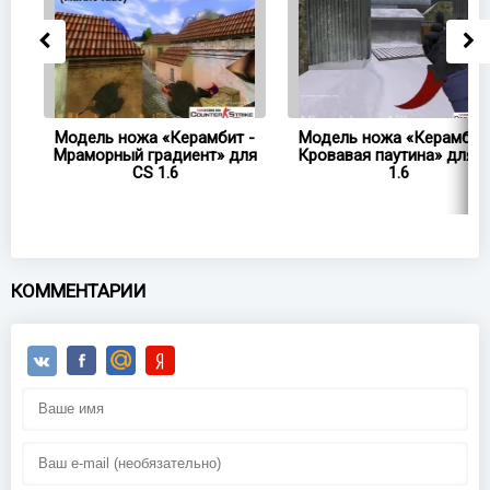
 -
Модель ножа «Керамбит -
Модель ножа «Керамбит
1.6
Мраморный градиент» для
Кровавая паутина» для 
CS 1.6
1.6
КОММЕНТАРИИ