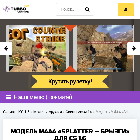
Крутить рулетку!
Наше меню (нажмите)
Скачать КС 1.6
»
Модели оружия
»
Скины «m4a1»
»
Модель M4A4 «Splatter — Брызги» для CS 1.6
МОДЕЛЬ M4A4 «SPLATTER — БРЫЗГИ»
ДЛЯ CS 1.6