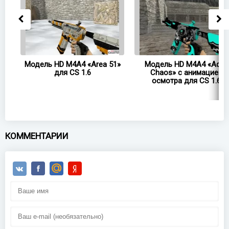
A4
Модель HD M4A4 «Area 51»
Модель HD M4A4 «Aqua
для CS 1.6
Chaos» с анимацией
осмотра для CS 1.6
КОММЕНТАРИИ