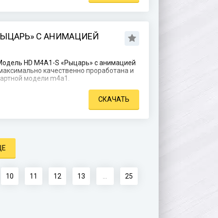
РЫЦАРЬ» С АНИМАЦИЕЙ
Модель HD M4A1-S «Рыцарь» с анимацией
я максимально качественно проработана и
дартной модели m4a1.
СКАЧАТЬ
ЩЕ
10
11
12
13
...
25