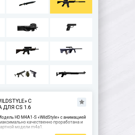
ILDSTYLE» С
ДЛЯ CS 1.6
одель HD M4A1-S «WildStyle» с анимацией
я максимально качественно проработана и
дартной модели m4a1.