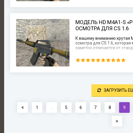
МОДЕЛЬ HD M4A1-S «
ОСМОТРА ДЛЯ CS 1.6
К вашему вниманию крутая 
осмотра для CS 1.6, котора
заметно отличается от стан
ЗАГРУЗИТЬ Е
1
...
5
6
7
8
9