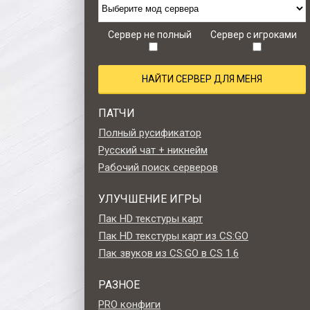
CS 1.6 Zombie Style
CS 1.6 Retro edition
Сервер не полный
Сервер с игроками
НАЙТИ СЕРВЕР ДЛЯ МЕНЯ
ПАТЧИ
Полный русификатор
Русский чат + никнейм
Рабочий поиск серверов
УЛУЧШЕНИЕ ИГРЫ
Пак HD текстуры карт
Пак HD текстуры карт из CS:GO
Пак звуков из CS:GO в CS 1.6
РАЗНОЕ
PRO конфиги