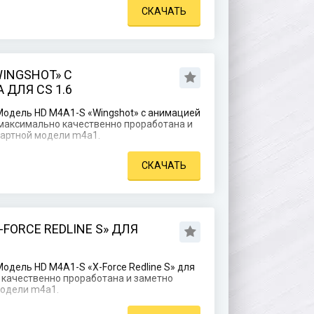
СКАЧАТЬ
WINGSHOT» С
ДЛЯ CS 1.6
Модель HD M4A1-S «Wingshot» с анимацией
я максимально качественно проработана и
дартной модели m4a1.
СКАЧАТЬ
-FORCE REDLINE S» ДЛЯ
одель HD M4A1-S «X-Force Redline S» для
о качественно проработана и заметно
модели m4a1.