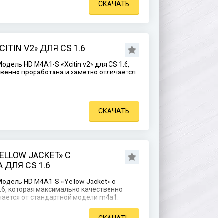
СКАЧАТЬ
ITIN V2» ДЛЯ CS 1.6
дель HD M4A1-S «Xcitin v2» для CS 1.6,
венно проработана и заметно отличается
.
СКАЧАТЬ
ELLOW JACKET» С
ДЛЯ CS 1.6
одель HD M4A1-S «Yellow Jacket» с
.6, которая максимально качественно
чается от стандартной модели m4a1.